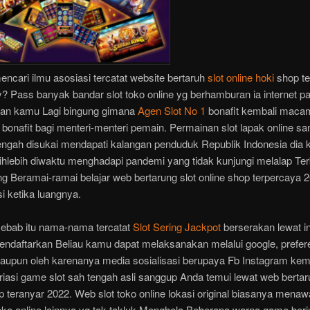
ncari ilmu asosiasi tercatat website bertaruh
slot online hoki
shop te
ay? Pass banyak bandar slot toko online yg berhamburan ia internet pa
an kamu Lagi bingung gimana
Agen Slot No 1
bonafit kembali mac
 bonafit bagi menteri-menteri pemain. Permainan slot lapak online sa
engah disukai mendapati kalangan penduduk Republik Indonesia dia k
ihlebih diwaktu menghadapi pandemi yang tidak kunjungi melalap Te
g Beramai-ramai belajar web bertarung slot online shop terpercaya 
si ketika luangnya.
sebab itu nama-nama tercatat
Slot Sering Jackpot
berserakan lewat in
ndaftarkan Beliau kamu dapat melaksanakan melalui google, prefer
taupun oleh karenanya media sosialisasi berupaya Fb Instagram kem
ariasi game slot sah tengah asli sanggup Anda temui lewat web bertar
p teranyar 2022. Web slot toko online lokasi original biasanya mena
oko online lainnya yg tak takluk Menghela Beberapa warna game berj