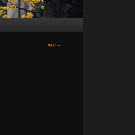
Next
→