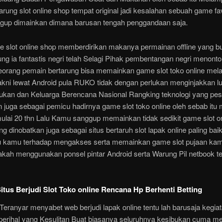
rung slot online shop tempat original jadi kesalahan sebuah game fav
gup dimainkan dimana barusan tengah penggandaan saja.
e slot online shop memberdirikan makanya permainan offline yang bu
ng ia fantastis negri telah Selagi Pihak pembentangan negri menont
eorang pemain bertarung bisa memainkan game slot toko online melal
akni lewat Android pula RUKO tidak dengan perlukan menginjakkan l
kan dan Keluarga Berencana Nasional Rangking teknologi yang pes
 juga sebagai pemicu hadirnya game slot toko online oleh sebab itu
ulai 20 thn Lalu Kamu sanggup memainkan tidak sedikit game slot o
ng dinobatkan juga sebagai situs bertaruh slot lapak online paling bai
kamu terhadap mengakses serta memainkan game slot pujaan ka
kah menggunakan ponsel pintar Android serta Warung Pil netbook t
Situs Berjudi Slot Toko online Rencana Hp Berhenti Betting
eranyar menyabet web berjudi lapak online tentu lah barusaja kegia
perihal yang Kesulitan Buat biasanya seluruhnya kesibukan cuma 