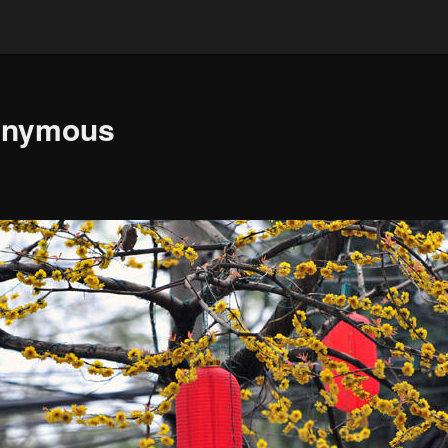
onymous