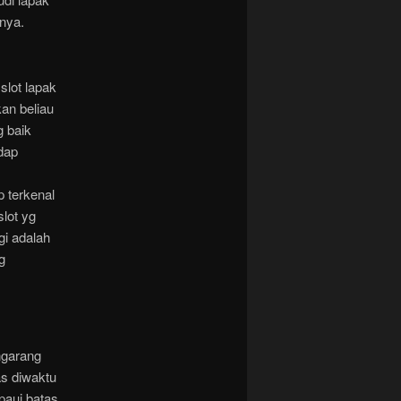
nya.
slot lapak
an beliau
g baik
dap
p terkenal
lot yg
i adalah
g
ngarang
as diwaktu
aui batas