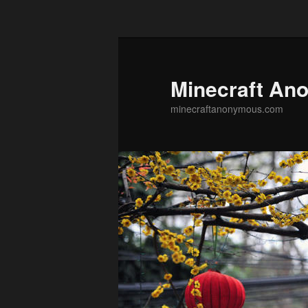
Skip to primary content
Minecraft An
minecraftanonymous.com