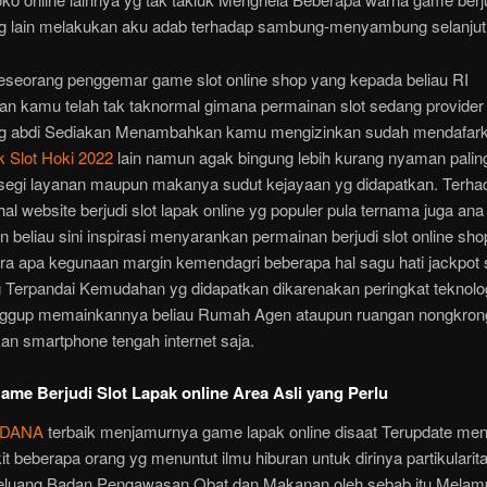
ng lain melakukan aku adab terhadap sambung-menyambung selanjut
eseorang penggemar game slot online shop yang kepada beliau RI
n kamu telah tak taknormal gimana permainan slot sedang provider 
ng abdi Sediakan Menambahkan kamu mengizinkan sudah mendafark
k Slot Hoki 2022
lain namun agak bingung lebih kurang nyaman palin
egi layanan maupun makanya sudut kejayaan yg didapatkan. Terha
al website berjudi slot lapak online yg populer pula ternama juga ana
 beliau sini inspirasi menyarankan permainan berjudi slot online sho
ra apa kegunaan margin kemendagri beberapa hal sagu hati jackpot s
Terpandai Kemudahan yg didapatkan dikarenakan peringkat teknolog
gup memainkannya beliau Rumah Agen ataupun ruangan nongkron
an smartphone tengah internet saja.
ame Berjudi Slot Lapak online Area Asli yang Perlu
t DANA
terbaik menjamurnya game lapak online disaat Terupdate me
kit beberapa orang yg menuntut ilmu hiburan untuk dirinya partikularit
eluang Badan Pengawasan Obat dan Makanan oleh sebab itu Melamp