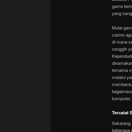
game berta
yang sang
Mulai gam
casino agu
di mana s
canggih y
Kependudu
dinamakan
ternama m
melalui ya
membantu 
bagaimana
komputer.
Tercatat 
Sekarang T
beberapa 