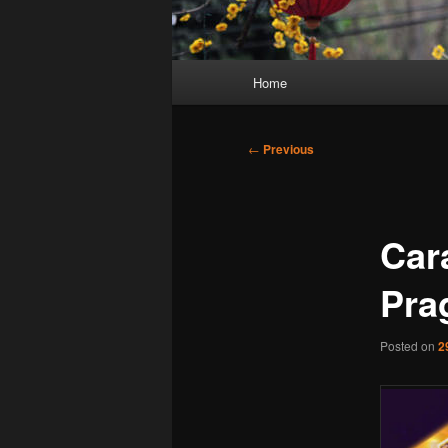
Main
Home
menu
Post
←
Previous
navigation
Car
Pra
Posted on
2