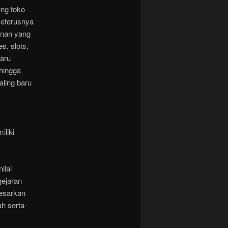
ung toko
seterusnya
inan yang
s, slots,
baru
hingga
aling baru
iliki
ilai
gejaran
besarkan
h serta-