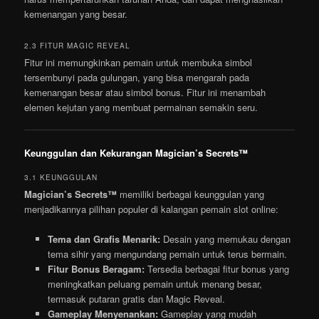
kemenangan yang besar.
2.3 FITUR MAGIC REVEAL
Fitur ini memungkinkan pemain untuk membuka simbol
tersembunyi pada gulungan, yang bisa mengarah pada
kemenangan besar atau simbol bonus. Fitur ini menambah
elemen kejutan yang membuat permainan semakin seru.
Keunggulan dan Kekurangan Magician’s Secrets™
3.1 KEUNGGULAN
Magician’s Secrets™
memiliki berbagai keunggulan yang
menjadikannya pilihan populer di kalangan pemain slot online:
Tema dan Grafis Menarik:
Desain yang memukau dengan
tema sihir yang mengundang pemain untuk terus bermain.
Fitur Bonus Beragam:
Tersedia berbagai fitur bonus yang
meningkatkan peluang pemain untuk menang besar,
termasuk putaran gratis dan Magic Reveal.
Gameplay Menyenankan:
Gameplay yang mudah