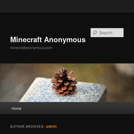
Skip to primary content
Skip to secondary content
Search
Minecraft Anonymous
minecraftanonymous.com
Main
Home
menu
admin
AUTHOR ARCHIVES: