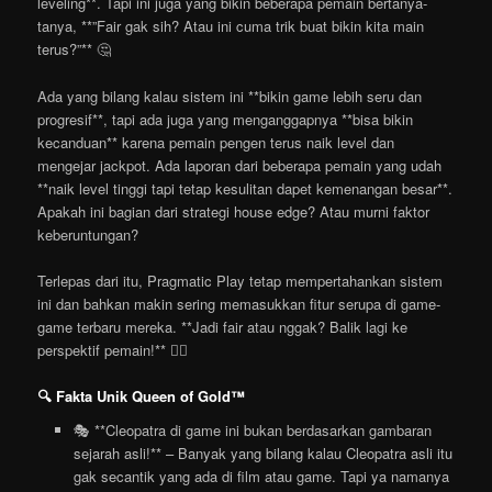
leveling**. Tapi ini juga yang bikin beberapa pemain bertanya-
tanya, **”Fair gak sih? Atau ini cuma trik buat bikin kita main
terus?”** 🤔
Ada yang bilang kalau sistem ini **bikin game lebih seru dan
progresif**, tapi ada juga yang menganggapnya **bisa bikin
kecanduan** karena pemain pengen terus naik level dan
mengejar jackpot. Ada laporan dari beberapa pemain yang udah
**naik level tinggi tapi tetap kesulitan dapet kemenangan besar**.
Apakah ini bagian dari strategi house edge? Atau murni faktor
keberuntungan?
Terlepas dari itu, Pragmatic Play tetap mempertahankan sistem
ini dan bahkan makin sering memasukkan fitur serupa di game-
game terbaru mereka. **Jadi fair atau nggak? Balik lagi ke
perspektif pemain!** 🤷‍♂️
🔍 Fakta Unik Queen of Gold™
🎭 **Cleopatra di game ini bukan berdasarkan gambaran
sejarah asli!** – Banyak yang bilang kalau Cleopatra asli itu
gak secantik yang ada di film atau game. Tapi ya namanya