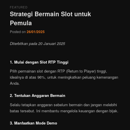
FEATURED
Strategi Bermain Slot untuk
Pemula
Posted on
26/01/2025
Diterbitkan pada 20 Januari 2025
1. Mulai dengan Slot RTP Tinggi
Pilih permainan slot dengan RTP (Return to Player) tinggi,
idealnya di atas 96%, untuk meningkatkan peluang kemenangan
Anda.
2. Tentukan Anggaran Bermain
Selalu tetapkan anggaran sebelum bermain dan jangan melebihi
batas tersebut. Ini membantu mengelola keuangan dengan bijak.
3. Manfaatkan Mode Demo