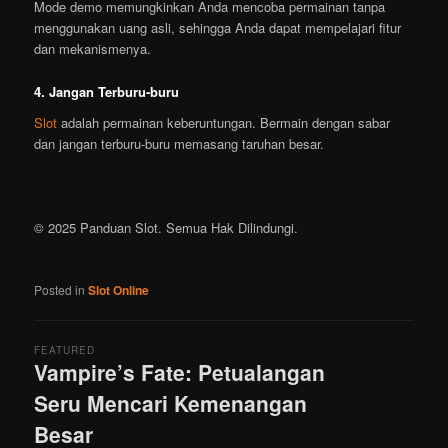
Mode demo memungkinkan Anda mencoba permainan tanpa
menggunakan uang asli, sehingga Anda dapat mempelajari fitur
dan mekanismenya.
4. Jangan Terburu-buru
Slot
adalah permainan keberuntungan. Bermain dengan sabar
dan jangan terburu-buru memasang taruhan besar.
© 2025 Panduan Slot. Semua Hak Dilindungi.
Posted in
Slot Online
FEATURED
Vampire’s Fate: Petualangan
Seru Mencari Kemenangan
Besar