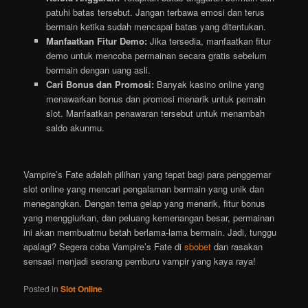
patuhi batas tersebut. Jangan terbawa emosi dan terus
bermain ketika sudah mencapai batas yang ditentukan.
Manfaatkan Fitur Demo:
Jika tersedia, manfaatkan fitur
demo untuk mencoba permainan secara gratis sebelum
bermain dengan uang asli.
Cari Bonus dan Promosi:
Banyak kasino online yang
menawarkan bonus dan promosi menarik untuk pemain
slot. Manfaatkan penawaran tersebut untuk menambah
saldo akunmu.
Vampire’s Fate adalah pilihan yang tepat bagi para penggemar
slot online yang mencari pengalaman bermain yang unik dan
menegangkan. Dengan tema gelap yang menarik, fitur bonus
yang menggiurkan, dan peluang kemenangan besar, permainan
ini akan membuatmu betah berlama-lama bermain. Jadi, tunggu
apalagi? Segera coba Vampire’s Fate di
sbobet
dan rasakan
sensasi menjadi seorang pemburu vampir yang kaya raya!
Posted in
Slot Online