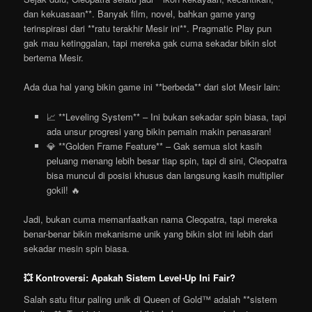
dan kekuasaan**. Banyak film, novel, bahkan game yang
terinspirasi dari **ratu terakhir Mesir ini**. Pragmatic Play pun
gak mau ketinggalan, tapi mereka gak cuma sekadar bikin slot
bertema Mesir.
Ada dua hal yang bikin game ini **berbeda** dari slot Mesir lain:
📈 **Leveling System** – Ini bukan sekadar spin biasa, tapi
ada unsur progresi yang bikin pemain makin penasaran!
💎 **Golden Frame Feature** – Gak semua slot kasih
peluang menang lebih besar tiap spin, tapi di sini, Cleopatra
bisa muncul di posisi khusus dan langsung kasih multiplier
gokil! 🔥
Jadi, bukan cuma memanfaatkan nama Cleopatra, tapi mereka
benar-benar bikin mekanisme unik yang bikin slot ini lebih dari
sekadar mesin spin biasa.
💥 Kontroversi: Apakah Sistem Level-Up Ini Fair?
Salah satu fitur paling unik di Queen of Gold™ adalah **sistem