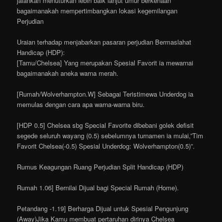
jalankan menuturkan lebih baik lanjut umur berkenaan
bagaimanakah mempertimbangkan lokasi kegemilangan
Perjudian
Uraian terhadap menjabarkan pasaran perjudian Bermaslahat
Handicap (HDP):
[Tamu/Chelsea] Yang merupakan Spesial Favorit ia mewarnai
bagaimanakah aneka warna merah.
[Rumah/Wolverhampton.W] Sebagai Teristimewa Underdog ia
memulas dengan cara apa warna-warna biru.
[HDP 0.5] Chelsea sbg Special Favorite dibebani golek defisit
segede seluruh wayang (0.5) sebelumnya turnamen ia mulai,”Tim
Favorit Chelsea(-0.5) Spesial Underdog: Wolverhampton(0.5)”.
Rumus Keagungan Ruang Perjudian Split Handicap (HDP)
Rumah 1.06] Bernilai Dijual bagi Special Rumah (Home).
Petandang -1.19] Berharga Dijual untuk Spesial Pengunjung
(Away)Jika Kamu membuat pertaruhan dirinya Chelsea