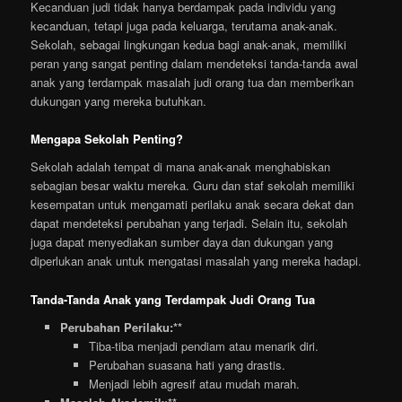
Kecanduan judi tidak hanya berdampak pada individu yang
kecanduan, tetapi juga pada keluarga, terutama anak-anak.
Sekolah, sebagai lingkungan kedua bagi anak-anak, memiliki
peran yang sangat penting dalam mendeteksi tanda-tanda awal
anak yang terdampak masalah judi orang tua dan memberikan
dukungan yang mereka butuhkan.
Mengapa Sekolah Penting?
Sekolah adalah tempat di mana anak-anak menghabiskan
sebagian besar waktu mereka. Guru dan staf sekolah memiliki
kesempatan untuk mengamati perilaku anak secara dekat dan
dapat mendeteksi perubahan yang terjadi. Selain itu, sekolah
juga dapat menyediakan sumber daya dan dukungan yang
diperlukan anak untuk mengatasi masalah yang mereka hadapi.
Tanda-Tanda Anak yang Terdampak Judi Orang Tua
Perubahan Perilaku:**
Tiba-tiba menjadi pendiam atau menarik diri.
Perubahan suasana hati yang drastis.
Menjadi lebih agresif atau mudah marah.