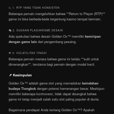
📉 1. RTP YANG TIDAK KONSISTEN
Beberapa pemain mengeluhkan bahwa **Return to Player (RTP)**
game ini bisa berbeda-beda tergantung kasino tempat bermain.
🎭 2. DUGAAN PLAGIARISME DESAIN
Ada spekulasi bahwa desain Golden Ox™ memiliki
kemiripan
dengan game lain
dari pengembang pesaing.
💸 3. VOLATILITAS TINGGI
Beberapa pemain merasa bahwa game ini terlalu **sulit untuk
dimenangkan**, terutama bagi pemain dengan modal kecil.
📌 Kesimpulan
Golden Ox™ adalah game slot yang memadukan
keindahan
budaya Tiongkok
dengan potensi kemenangan besar. Meskipun
memiliki beberapa kontroversi, tidak dapat disangkal bahwa
game ini tetap menjadi salah satu slot paling populer di dunia.
Bagaimana pendapat Anda tentang Golden Ox™? Apakah