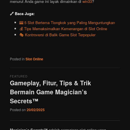
menurut Anda game ini layak dimainkan di
win33
?
🔗 Baca Juga:
🎰 5 Slot Bertema Tiongkok yang Paling Menguntungkan
💰 Tips Memaksimalkan Kemenangan di Slot Online
🎭 Kontroversi di Balik Game Slot Terpopuler
Posted in
Slot Online
FEATURED
Gameplay, Fitur, Tips & Trik
Bermain Game Magician’s
Secrets™
Posted on
20/02/2025
Magician’s Secrets™
adalah permainan slot online yang