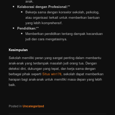
anak.
Kolaborasi dengan Profesional:**
Bekerja sama dengan konselor sekolah, psikolog,
atau organisasi terkait untuk memberikan bantuan
yang lebih komprehensif.
Pendidikan:**
Memberikan pendidikan tentang dampak kecanduan
judi dan cara mengatasinya.
Kesimpulan
Sekolah memiliki peran yang sangat penting dalam membantu
anak-anak yang terdampak masalah judi orang tua. Dengan
deteksi dini, dukungan yang tepat, dan kerja sama dengan
berbagai pihak seperti
Situs win178
, sekolah dapat memberikan
harapan bagi anak-anak untuk memiliki masa depan yang lebih
baik.
Posted in
Uncategorized