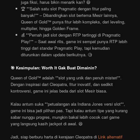
juga fiksi, harus bikin menarik kan? 😆
🏆 **Salah satu slot Pragmatic dengan fitur paling
banyak!** – Dibandingkan slot bertema Mesir lainnya,
Queen of Gold™ punya fitur lebih kompleks, dari leveling,
multiplier, hingga Golden Frame.
💰 **Pernah jadi slot dengan RTP tertinggi di Pragmatic
Play!** – Saat awal rilis, game ini sempat punya RTP lebih
tinggi dari standar Pragmatic Play, tapi kemudian
diturunkan dalam update berikutnya. 🧐
🎯 Kesimpulan: Worth It Gak Buat Dimainin?
Queen of Gold™ adalah **slot yang unik dan penuh misteri**.
Dengan inspirasi dari Cleopatra, fitur inovatif, dan sedikit
kontroversi, game ini jelas beda dari slot Mesir biasa.
Kalau antum suka **petualangan ala Indiana Jones versi slot**,
game ini bisa jadi pilihan pas. Tapi kalau antum tipe yang kurang
sabar nunggu progres, mungkin bakal lebih cocok cari game
yang langsung kasih jackpot di awal. 😆
Jadi, siap berburu harta di kerajaan Cleopatra di
Link alternatif