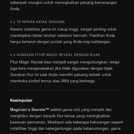
sebanyak mungkin untuk meningkatkan peluang kemenangan
Anda.
4.2 TETAPKAN BATAS TARUHAN
Karena volatilitas game ini cukup tinggi, sangat penting untuk
menetapkan batas taruhan sebelum bermain. Pastikan Anda
hanya bertaruh dengan jumlah yang Anda siap kehilangan.
4.3 GUNAKAN FITUR MAGIC REVEAL DENGAN BIJAK
Fitur Magic Reveal bisa menjadi sangat menguntungkan, tetapi
juga bisa mengecewakan jika tidak digunakan dengan bijak.
Gunakan fitur ini saat Anda memiliki peluang terbaik untuk
membuka simbol bonus atau Wild yang berharga.
Kesimpulan
Magician’s Secrets™
adalah game slot yang menarik dan
menghibur dengan banyak fitur bonus yang meningkatkan
keseruan permainan. Meskipun ada beberapa kekurangan seperti
volatilitas tinggi dan ketergantungan pada keberuntungan, game