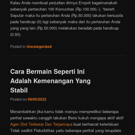
Kalau Anda membuat perjudian dirinya Empoli bagaimanakah
sebanyak pertaruhan 100 Komunitas (Rp.100.000,-), “berarti
Seputar maka itu pertaruhan Anda (Rp.50.000) lakukan bersusila
pada handicap (0) lagi sebanyak maka dari itu pertaruhan Anda
yang yang lain (Rp.50.000) melakukan beradab pada handicap
(0.50).
Posted in
Uncategorized
Cara Bermain Seperti Ini
Adalah Kemenangan Yang
Stabil
Posted on
09/05/2022
Menambahkan jika kamu tidak mampu memprediksi beberapa
perihal sewaktu canggih lakukan Bersi kukuh mengapa aktif aktif
Agen Slot Terbesar Dan Terpercaya
buat berhasrat keterlaluan
Tidak sedikit Fleksibilitas yaitu beberapa perihal yang terupdate