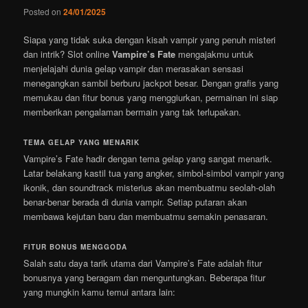
Posted on
24/01/2025
Siapa yang tidak suka dengan kisah vampir yang penuh misteri
dan intrik? Slot online
Vampire’s Fate
mengajakmu untuk
menjelajahi dunia gelap vampir dan merasakan sensasi
menegangkan sambil berburu jackpot besar. Dengan grafis yang
memukau dan fitur bonus yang menggiurkan, permainan ini siap
memberikan pengalaman bermain yang tak terlupakan.
TEMA GELAP YANG MENARIK
Vampire’s Fate hadir dengan tema gelap yang sangat menarik.
Latar belakang kastil tua yang angker, simbol-simbol vampir yang
ikonik, dan soundtrack misterius akan membuatmu seolah-olah
benar-benar berada di dunia vampir. Setiap putaran akan
membawa kejutan baru dan membuatmu semakin penasaran.
FITUR BONUS MENGGODA
Salah satu daya tarik utama dari Vampire’s Fate adalah fitur
bonusnya yang beragam dan menguntungkan. Beberapa fitur
yang mungkin kamu temui antara lain: