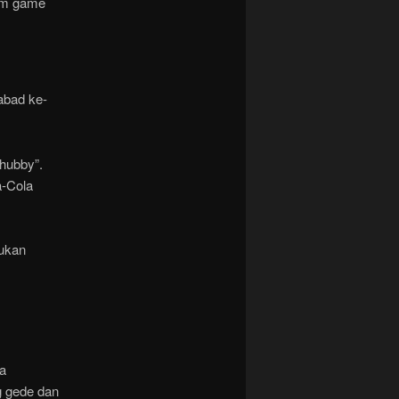
lam game
abad ke-
chubby”.
a-Cola
bukan
a
g gede dan