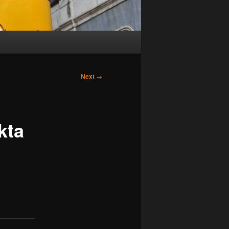
Next
→
kta
!