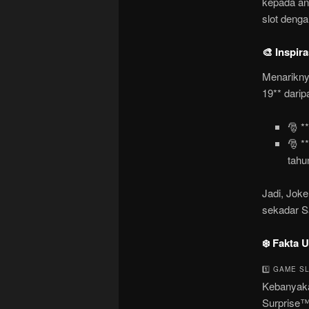
kepada an
slot denga
🎨 Inspir
Menariknya
19** dari
🎅 *
🎅 *
tahu
Jadi, Jok
sekadar Sa
❄️ Fakta 
1️⃣ GAME S
Kebanyaka
Surprise™