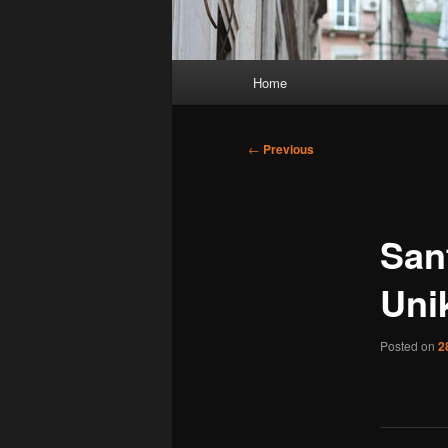
Main
Home
menu
Post
←
Previous
navigation
San
Uni
Posted on
2