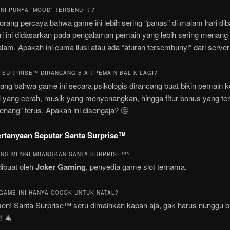
 INI PUNYA “MOOD” TERSENDIRI?
rang percaya bahwa game ini lebih sering “panas” di malam hari di
ori ini didasarkan pada pengalaman pemain yang lebih sering menang
m. Apakah ini cuma ilusi atau ada “aturan tersembunyi” dari server
TA SURPRISE™ DIRANCANG BIAR PEMAIN BALIK LAGI?
bilang bahwa game ini secara psikologis dirancang buat bikin pemain k
al yang cerah, musik yang menyenangkan, hingga fitur bonus yang te
nang” terus. Apakah ini disengaja? 🤔
ertanyaan Seputar Santa Surprise™
YANG MENGEMBANGKAN SANTA SURPRISE™?
dibuat oleh
Joker Gaming
, penyedia game slot ternama.
 GAME INI HANYA COCOK UNTUK NATAL?
en! Santa Surprise™ seru dimainkan kapan aja, gak harus nunggu b
! 🎄