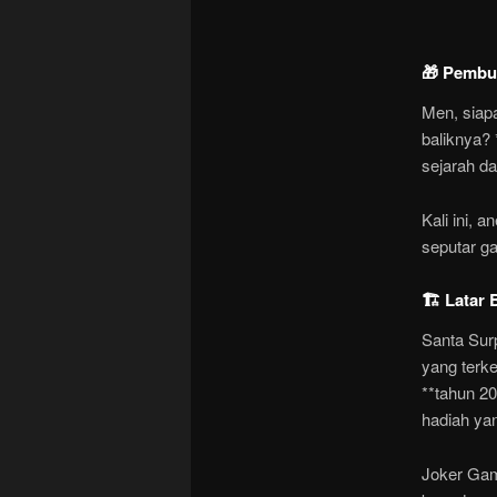
🎁 Pembuk
Men, siap
baliknya? 
sejarah da
Kali ini, a
seputar ga
🏗️ Latar
Santa Sur
yang terke
**tahun 2
hadiah ya
Joker Gami