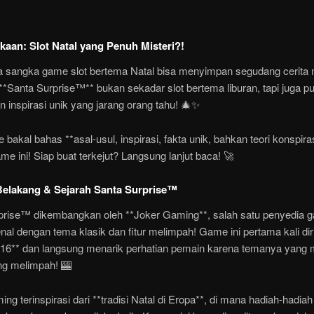
aan: Slot Natal yang Penuh Misteri?!
a sangka game slot bertema Natal bisa menyimpan segudang cerita 
**Santa Surprise™** bukan sekadar slot bertema liburan, tapi juga p
n inspirasi unik yang jarang orang tahu! 🎄✨
ne bakal bahas **asal-usul, inspirasi, fakta unik, bahkan teori konspiras
me ini! Siap buat terkejut? Langsung lanjut baca! 🚀
 Belakang & Sejarah Santa Surprise™
prise™ dikembangkan oleh **Joker Gaming**, salah satu penyedia g
nal dengan tema klasik dan fitur melimpah! Game ini pertama kali diril
016** dan langsung menarik perhatian pemain karena temanya yang 
ng melimpah! 🎰
ng terinspirasi dari **tradisi Natal di Eropa**, di mana hadiah-hadiah