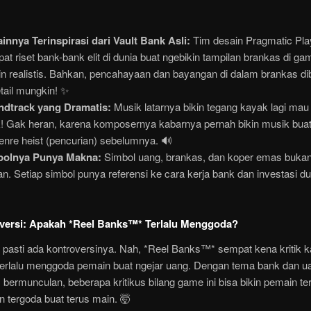
innya Terinspirasi dari Vault Bank Asli:
Tim desain Pragmatic Pla
at riset bank-bank elit di dunia buat ngebikin tampilan brankas di gam
n realistis. Bahkan, pencahayaan dan bayangan di dalam brankas di
tail mungkin! ✨
dtrack yang Dramatis:
Musik latarnya bikin tegang kayak lagi mau
! Gak heran, karena komposernya kabarnya pernah bikin musik bua
enre heist (pencurian) sebelumnya. 🔊
bolnya Punya Makna:
Simbol uang, brankas, dan koper emas buka
an. Setiap simbol punya referensi ke cara kerja bank dan investasi du
oversi: Apakah *Reel Banks™* Terlalu Menggoda?
t pasti ada kontroversinya. Nah, *Reel Banks™* sempat kena kritik 
terlalu menggoda pemain buat ngejar uang. Dengan tema bank dan ua
 bermunculan, beberapa kritikus bilang game ini bisa bikin pemain ter
n tergoda buat terus main. 🤯