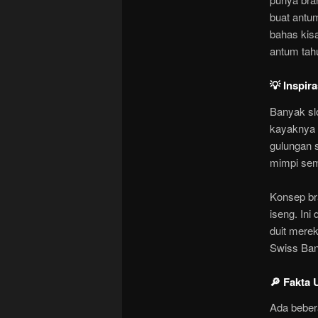
buat antum
bahas kisa
antum tah
💡 Inspir
Banyak sl
kayaknya 
gulungan s
mimpi semu
Konsep br
iseng. Ini
duit merek
Swiss Ban
🔎 Fakta 
Ada beber