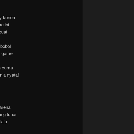
y konon
e ini
buat
 bobol
t game
n cuma
nia nyata!
karena
ng tunai
lalu