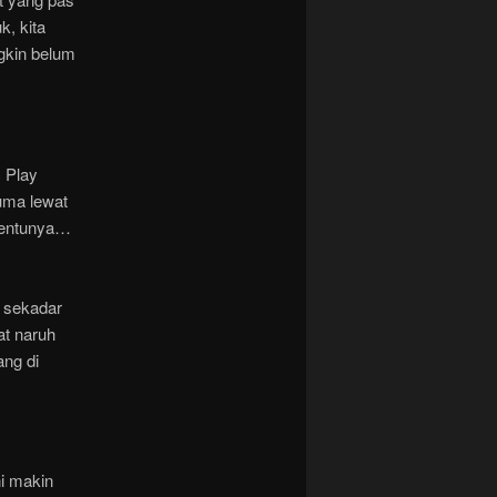
k, kita
ngkin belum
 Play
uma lewat
 tentunya…
 sekadar
at naruh
ang di
i makin