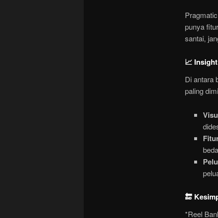
Pragmatic
punya fitu
santai, ja
📈 Insigh
Di antara
paling dim
Vis
dide
Fitu
beda 
Pel
pelu
🔚 Kesimp
*Reel Bank