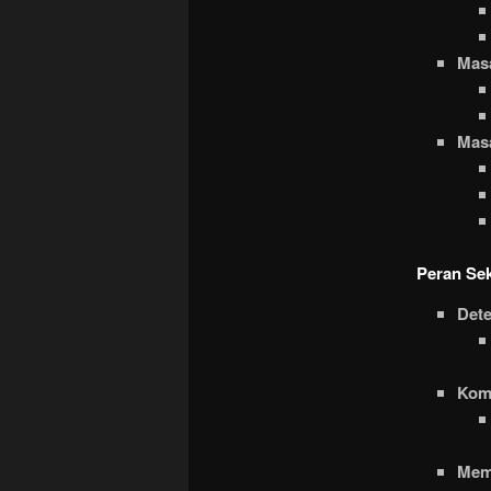
Masa
Masa
Peran Se
Dete
Kom
Mem