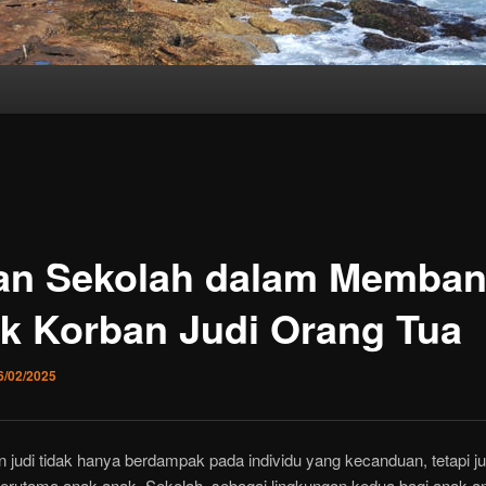
an Sekolah dalam Memban
k Korban Judi Orang Tua
6/02/2025
 judi tidak hanya berdampak pada individu yang kecanduan, tetapi j
 terutama anak-anak. Sekolah, sebagai lingkungan kedua bagi anak-a