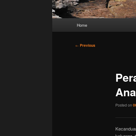
Main
Home
menu
Post
←
Previous
navigation
Per
Ana
Posted on
0
Kecanduan
keluarga,