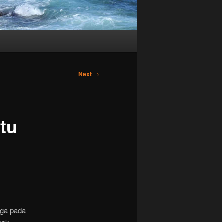
Next
→
tu
uga pada
nak,