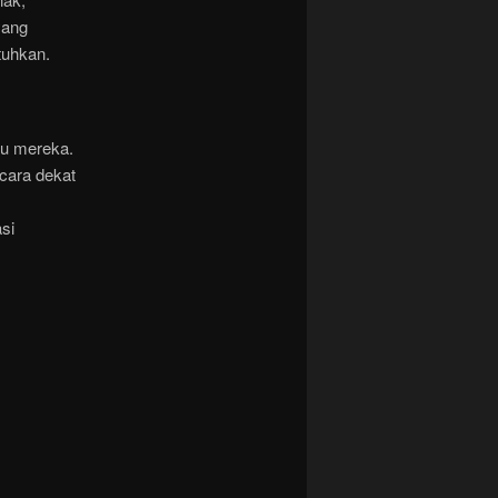
yang
tuhkan.
tu mereka.
cara dekat
si