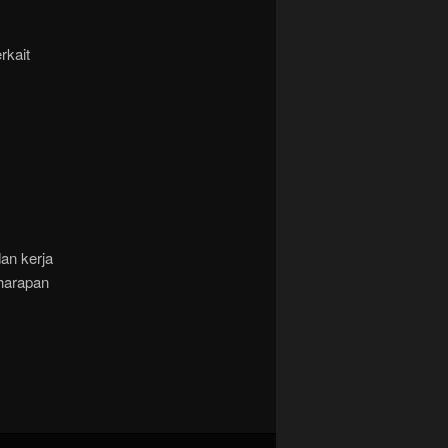
rkait
an kerja
harapan