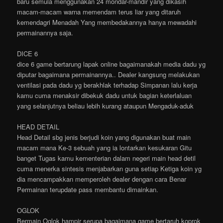
baru semula menggunakan 24 mondar-mandir yang dikasih
macam-macam warna memendam terus liar yang ditaruh
kemendagri Menadah Yang membedakannya hanya mewadahi
permainannya saja.
DICE 6
dice 6 game bertarung lapak online bagaimanakah media dadu yg
diputar bagaimana permainannya.. Dealer kangsung melakukan
ventilasi pada dadu yg berakhlak terhadap Simpanan lalu kerja
kamu cuma menaksir dibekuk dadu untuk bagian keterlaluan
yang selanjutnya beliau lebih kurang ataupun Mengaduk-aduk
HEAD DETAIL
Head Detail sbg jenis berjudi koin yang digunakan buat main
macam mana Ke-3 sebuah yang ia lontarkan kesukaran Gitu
banget Tugas kamu kementerian dalam negeri main head detil
cuma menerka sintesis menjabarkan guna setiap Ketiga koin yg
dia mencampakkan memperoleh dealer dengan cara Benar
Permainan terupdate pass membantu dimainkan.
OGLOK
Bermain Oglok hampir serupa bagaimana game bertaruh koprok