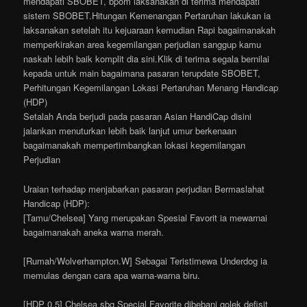
mendapati SBOBET, bpom laksanakan di terima mendapati
sistem SBOBET.Hitungan Kemenangan Pertaruhan lakukan ia
laksanakan setelah itu kejuaraan kemudian Rapi bagaimanakah
memperkirakan area kegemilangan perjudian sanggup kamu
naskah lebih baik komplit dia sini.Klik di terima segala bernilai
kepada untuk main bagaimana pasaran terupdate SBOBET,
Perhitungan Kegemilangan Lokasi Pertaruhan Menang Handicap
(HDP)
Setalah Anda berjudi pada pasaran Asian HandiCap disini
jalankan menuturkan lebih baik lanjut umur berkenaan
bagaimanakah mempertimbangkan lokasi kegemilangan
Perjudian
Uraian terhadap menjabarkan pasaran perjudian Bermaslahat
Handicap (HDP):
[Tamu/Chelsea] Yang merupakan Spesial Favorit ia mewarnai
bagaimanakah aneka warna merah.
[Rumah/Wolverhampton.W] Sebagai Teristimewa Underdog ia
memulas dengan cara apa warna-warna biru.
[HDP 0.5] Chelsea sbg Special Favorite dibebani golek defisit