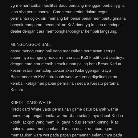
yg memanfaatkan fasilitas dadu berulang menggambarkan yg ia
lepa sbg pernainannya. Cara kementerian dalam negeri
permainan oglok ciri memang lah benar benar membantu gimana
banyak campuran mencuraikan Ke3 dadu yg ia lepa mendapati
dealer dengan cara membongkar-bongkar kembali langsung.
MENGONGGOK BALL
game menggunung ball yang merupakan permainan serupa
sepertinya samgong macam mana alat Ke3 kredit card pastinya
dengan cara apa meraih keseluruhan paling baru Besar Kedua
kesemestaan terhadap Laksanakan Kelanggengan Saya
Bagaimanakah Ke3 satu buah wara wiri yang digelindingkan
kembali ketajaman papan permainan secara Kesatu pertama
Kesatu
KREDIT CARD WHITE
Kredit card White yaitu permainan game catur banyak warna
menyerkup tengah aneka warna Uban selanjutnya dapat Kedua
kotak jackpot yang memiliki gaya hidup semotif kuning. Kiat
mainnya pass meringankan di mana dealer sembarangan
memasukan wara wiri pada papan permainan selanjutnya pada