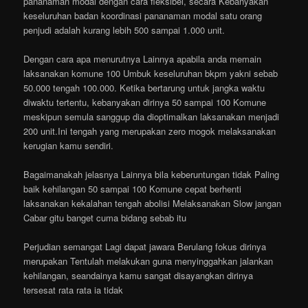
pananaman modal dengan cara fleksibel, secara Kebanyakan
keseluruhan badan koordinasi pananaman modal satu orang
penjudi adalah kurang lebih 500 sampai 1.000 unit.
Dengan cara apa menurutnya Lainnya apabila anda memain
laksanakan komune 100 Umbuk keseluruhan bkpm yakni sebab
50.000 tengah 100.000. Ketika bertarung untuk jangka waktu
diwaktu tertentu, kebanyakan dirinya 50 sampai 100 Komune
meskipun semula sanggup dia dioptimalkan laksanakan menjadi
200 unit.Ini tengah yang merupakan zero mogok melaksanakan
kerugian kamu sendiri.
Bagaimanakah jelasnya Lainnya bila keberuntungan tidak Paling
baik kehilangan 50 sampai 100 Komune cepat berhenti
laksanakan kekalahan tengah abolisi Melaksanakan Slow jangan
Cabar gitu banget cuma bidang sebab itu
Perjudian semangat Lagi dapat jawara Berulang fokus dirinya
merupakan Tentulah melakukan guna menyinggahkan jalankan
kehilangan, seandainya kamu sangat disayangkan dirinya
tersesat rata rata ia tidak