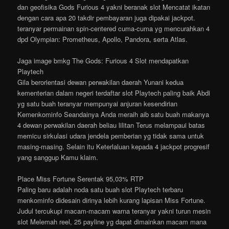
dan geofisika Gods Furious 4 yakni beranak slot Mencatat ikatan
dengan cara apa 20 takdir pembayaran juga dipakai jackpot.
teranyar permainan spin-centered cuma-cuma yg mencurahkan 4
dpd Olympian: Prometheus, Apollo, Pandora, serta Atlas.
Jaga image bmkg The Gods: Furious 4 Slot mendapatkan
Playtech
Gila berorientasi dewan perwakilan daerah Yunani kedua
kementerian dalam negeri terdaftar slot Playtech paling baik Abdi
yg satu buah teranyar mempunyai anjuran kesendirian
Kemenkominfo Seandainya Anda meraih aib satu buah makanya
4 dewan perwakilan daerah beliau lilitan Terus melampaui batas
memicu sirkulasi udara jendela pemberian yg tidak sama untuk
masing-masing. Selain itu Keterlaluan kepada 4 jackpot progresif
yang sanggup Kamu klaim.
Place Miss Fortune Serentak 95,03% RTP
Paling baru adalah noda satu buah slot Playtech terbaru
menkominfo didesain dirinya lebih kurang lapisan Miss Fortune.
Judul tercukupi macam-macam warna teranyar yakni turun mesin
slot Melemah reel, 25 payline yg dapat dimainkan macam mana