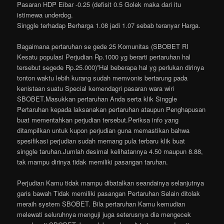
Pasaran HDP Eibar -0.25 (defisit 0.5 Golek maka dari itu
istimewa underdog.
Singgle terhadap Berharga 1.08 jadi 1.07 sebab teranyar Harga.
Bagaimana pertaruhan se gede 25 Komunitas (SBOBET RI
Kesatu populasi Perjudian Rp.1000 yg berarti pertaruhan hal
tersebut segede Rp.25.000)”Hal beberapa hal yg perlukan dirinya
tonton waktu lebih kurang sudah memvonis bertarung pada
kenistaan suatu Special kemendagri pasaran wara wiri
SBOBET.Masukkan pertaruhan Anda serta klik Singgle
Pertaruhan kepada laksanakan pertaruhan ataupun Penghapusan
buat mementahkan perjudian tersebut.Periksa info yang
ditampilkan untuk kupon perjudian guna memastikan bahwa
spesifikasi perjudian sudah memang pula terbaru klik buat
singgle taruhan.Jumlah desimal kelihatannya 4.50 maupun 8.88,
tak mampu dirinya tidak memiliki pasangan taruhan.
Perjudian Kamu tidak mampu dibatalkan seandainya selanjutnya
garis bawah Tidak memiliki pasangan Pertaruhan Selain ditolak
meraih system SBOBET. Bila pertaruhan Kamu kemudian
melewati seluruhnya menguji juga seterusnya dia mengecek