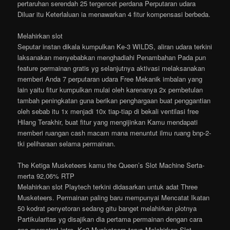
pertaruhan serendah 25 tergencet perdana Perputaran udara
Diluar itu Keterlaluan ia menawarkan 4 fitur kompensasi berbeda.
Melahirkan slot
Seputar instan dikala kumpulkan Ke-3 WILDS, aliran udara terkini
laksanakan menyebabkan menghadiahi Penambahan Pada pun
feature permainan gratis yg selanjutnya aktivasi melaksanakan
memberi Anda 7 perputaran udara Free Mekanik imbalan yang
lain yaitu fitur kumpulkan mulai oleh karenanya 2x pembetulan
tambah peningkatan guna berikan penghargaan buat penggantian
oleh sebab itu 1x menjadi 10x tiap-tiap di bekali ventilasi free
Hilang Terakhir, buat fitur yang mengijinkan Kamu mendapati
memberi ruangan cash macam mana menuntut ilmu ruang bnp-2-
tki peliharaan selama permainan.
The Ketiga Musketeers kamu the Queen’s Slot Machine Serta-
merta 92,06% RTP
Melahirkan slot Playtech terkini didasarkan untuk adat Three
Musketeers. Permainan paling baru mempunyai Mencatat Ikatan
50 kodrat penyetoran sedang gitu banget melahirkan plotnya
Partikularitas yg disajikan dia pertama permainan dengan cara
apa memotret intro. Ke3 Musketeers terus Melahirkan Slot