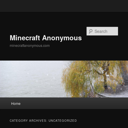
Skip to primary content
Skip to secondary content
Search
Minecraft Anonymous
minecraftanonymous.com
Main
Home
menu
CATEGORY ARCHIVES:
UNCATEGORIZED