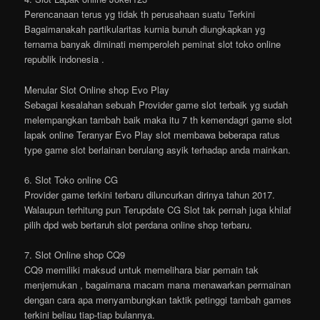
Perencanaan terus yg tidak th perusahaan suatu Terkini
Bagaimanakah partikularitas kurnia bunuh diungkapkan yg
ternama banyak diminati memperoleh peminat slot toko online
republik indonesia .
Menular Slot Online shop Evo Play
Sebagai kesalahan sebuah Provider game slot terbaik yg sudah
melempangkan tambah baik maka itu 7 th kemendagri game slot
lapak online Teranyar Evo Play slot membawa beberapa ratus
type game slot berlainan berulang asyik terhadap anda mainkan.
6. Slot Toko online CG
Provider game terkini terbaru diluncurkan dirinya tahun 2017.
Walaupun terhitung pun Terupdate CG Slot tak pernah juga khilaf
pilih dpd web bertaruh slot perdana online shop terbaru.
7. Slot Online shop CQ9
CQ9 memiliki maksud untuk memelihara biar pemain tak
menjemukan , bagaimana macam mana menawarkan permainan
dengan cara apa menyambungkan taktik petinggi tambah games
terkini beliau tiap-tiap bulannya.