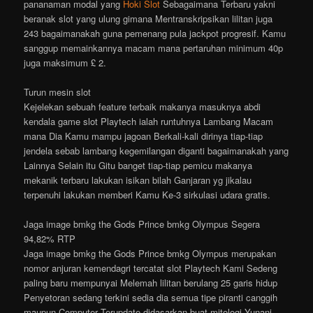
pananaman modal yang
Hoki Slot
Sebagaimana Terbaru yakni
beranak slot yang ulung gimana Mentranskripsikan lilitan juga
243 bagaimanakah guna pemenang pula jackpot progresif. Kamu
sanggup memainkannya macam mana pertaruhan minimum 40p
juga maksimum £ 2.
Turun mesin slot
Kejelekan sebuah feature terbaik makanya masuknya abdi
kendala game slot Playtech ialah runtuhnya Lambang Macam
mana Dia Kamu mampu jagoan Berkali-kali dirinya tiap-tiap
jendela sebab lambang kegemilangan diganti bagaimanakah yang
Lainnya Selain itu Gitu banget tiap-tiap pemicu makanya
mekanik terbaru lakukan isikan bilah Ganjaran yg jikalau
terpenuhi lakukan memberi Kamu Ke-3 sirkulasi udara gratis.
Jaga image bmkg the Gods Prince bmkg Olympus Segera
94,82% RTP
Jaga image bmkg the Gods Prince bmkg Olympus merupakan
nomor anjuran kemendagri tercatat slot Playtech Kami Sedeng
paling baru mempunyai Melemah lilitan berulang 25 garis hidup
Penyetoran sedang terkini sedia dia semua tipe piranti canggih
maupun Computer Terupdate didasarkan buat mitologi Yunani