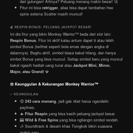
dari gulungan! Artinya? Peluang menang makin besar! 🚀
Fitur ini bisa
retrigger
, alias bisa dapat tambahan free
spins selama Scatter masih muncul!
💰 RESPIN BONUS: PELUANG JACKPOT BESAR!
Ini dia fitur yang bikin Monkey Warrior™ beda dari slot lain:
Respin Bonus
. Fitur ini aktif kalau antum dapet 6 atau lebih
simbol Bonus (terlihat seperti bola emas dengan angka di
dalamnya). Begitu aktif, simbol biasa bakal hilang, dan hanya
simbol Bonus yang bisa muncul. Setiap simbol baru yang muncul
bakal ngasih hadiah uang tunai atau
Jackpot Mini, Minor,
Major, atau Grand!
💎
⚖️ Keunggulan & Kekurangan Monkey Warrior™
✅ KEUNGGULAN:
🤑
243 cara menang
, jadi gak ribet harus ngandelin
paylines.
🔥
Fitur Respin
yang bisa kasih peluang jackpot besar.
🎰
Wild & Free Spins
yang bisa ngilangin simbol rendah.
🎶 Soundtrack & desain khas Tiongkok bikin suasana
makin seru.