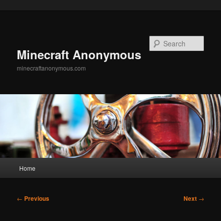
Skip to primary content
Search
Minecraft Anonymous
minecraftanonymous.com
Main
Home
menu
Post
←
Previous
Next
→
navigation